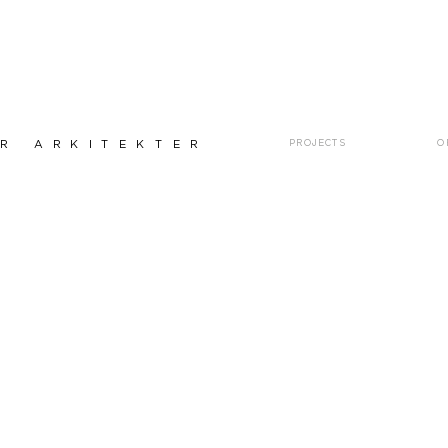
r arkitekter
projects
o