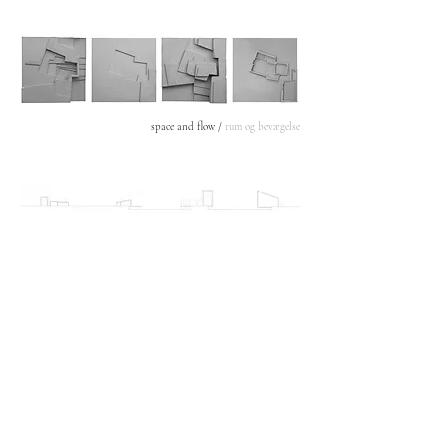
space and flow /
rum og bevægelse
sections /
snit